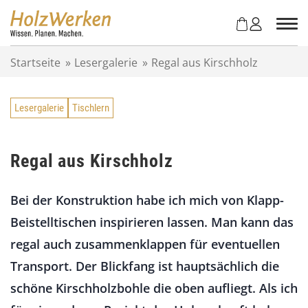
Z
u
m
I
Startseite
»
Lesergalerie
»
Regal aus Kirschholz
n
h
a
Lesergalerie
Tischlern
l
t
s
p
Regal aus Kirschholz
r
i
Bei der Konstruktion habe ich mich von Klapp-
n
g
Beistelltischen inspirieren lassen. Man kann das
e
regal auch zusammenklappen für eventuellen
n
Transport. Der Blickfang ist hauptsächlich die
schöne Kirschholzbohle die oben aufliegt. Als ich