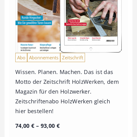
Abo
Abonnements
Zeitschrift
Wissen. Planen. Machen. Das ist das
Motto der Zeitschrift HolzWerken, dem
Magazin für den Holzwerker.
Zeitschriftenabo HolzWerken gleich
hier bestellen!
P
74,00
€
–
93,00
€
r