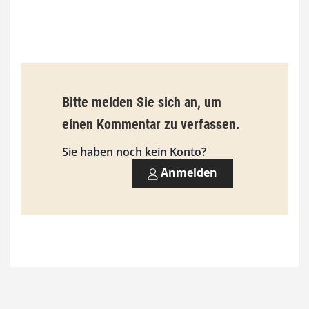
0
€
b
Bitte melden Sie sich an, um
i
einen Kommentar zu verfassen.
s
9
Sie haben noch kein Konto?
3
Anmelden
,
0
0
€