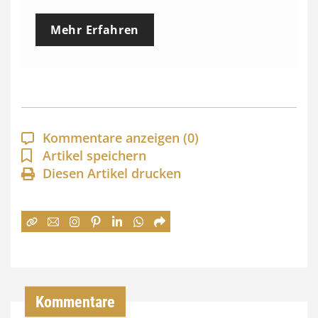
e
Mehr Erfahren
i
s
s
p
a
Kommentare anzeigen
(0)
n
Artikel speichern
Diesen Artikel drucken
n
e
:
7
4
,
Kommentare
0