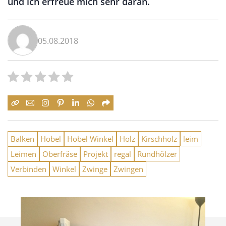
und ich erfreue mich sehr daran.
05.08.2018
Balken
Hobel
Hobel Winkel
Holz
Kirschholz
leim
Leimen
Oberfräse
Projekt
regal
Rundhölzer
Verbinden
Winkel
Zwinge
Zwingen