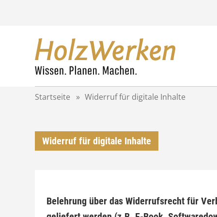
Z
u
m
I
n
h
a
l
t
Startseite
»
Widerruf für digitale Inhalte
s
p
r
i
Widerruf für digitale Inhalte
n
g
e
n
Belehrung über das Widerrufsrecht für Verb
geliefert werden (z.B. E-Book, Softwaredo