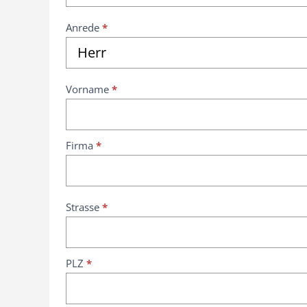
a
r
Anrede
*
Herr
Vorname
*
Firma
*
Strasse
*
PLZ
*