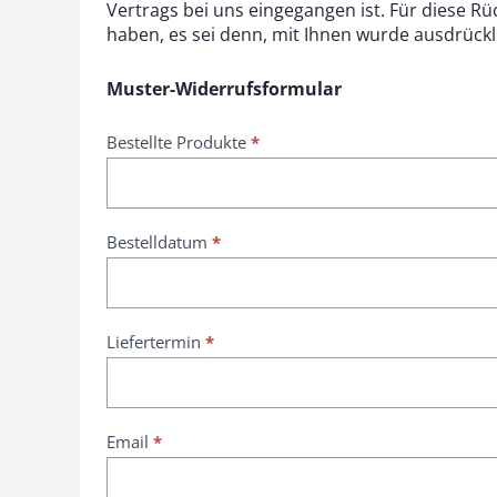
Vertrags bei uns eingegangen ist. Für diese R
haben, es sei denn, mit Ihnen wurde ausdrückl
Muster-Widerrufsformular
W
Bestellte Produkte
*
i
d
e
r
Bestelldatum
*
r
u
f
s
Liefertermin
*
f
o
r
m
Email
*
u
l