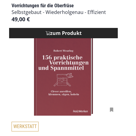
Vorrichtungen für die Oberfräse
Selbstgebaut - Wiederholgenau - Effizient
49,00
€
zum Produkt
D
WERKSTATT
i