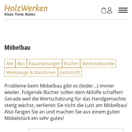
Z
u
m
I
n
h
a
Möbelbau
l
t
s
Alle
Abo
Bauanleitungen
Bücher
Werkstattkunde
p
Werkzeuge & Maschinen
Zeitschrift
r
i
Probleme beim Möbelbau gibt es (leider…) immer
n
wieder. Folgende Bücher sollen dem Abhilfe schaffen!
g
Gerade weil die Wertschätzung für das Handgemachte
e
stetig wächst, verlieren Sie nicht die Lust am Möbelbau!
n
Also fangen Sie an und machen Sie aus einem guten
Möbelstück ein sehr gutes!