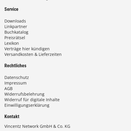
t
e
Service
s
n
e
k
Downloads
i
ö
Linkpartner
t
n
Buchkatalog
e
n
Preisrätsel
g
Lexikon
e
Verträge hier kündigen
e
n
Versandkosten & Lieferzeiten
w
a
ä
u
Rechtliches
h
f
l
d
Datenschutz
t
e
Impressum
w
AGB
r
e
Widerrufsbelehrung
P
Widerruf für digitale Inhalte
r
r
Einwilligungserklärung
d
o
e
d
Kontakt
n
u
Vincentz Network GmbH & Co. KG
k