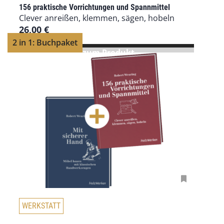
e
156 praktische Vorrichtungen und Spannmittel
s
Clever anreißen, klemmen, sägen, hobeln
e
26,00
€
s
2 in 1: Buchpaket
P
zum Produkt
r
o
d
u
k
t
w
e
i
s
t
m
e
h
D
WERKSTATT
r
i
e