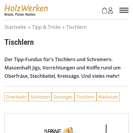
Z
u
m
I
Startseite
»
Tipp & Tricks
»
Tischlern
n
h
Tischlern
a
l
t
Der Tipp-Fundus für's Tischlern und Schreinern.
s
Massenhaft Jigs, Vorrichtungen und Kniffe rund um
p
r
Oberfräse, Stechbeitel, Kreissäge. Und vieles mehr!
i
n
g
Drechseln
Schnitzen
Sonstiges
Tischlern
Werkstatt
e
n