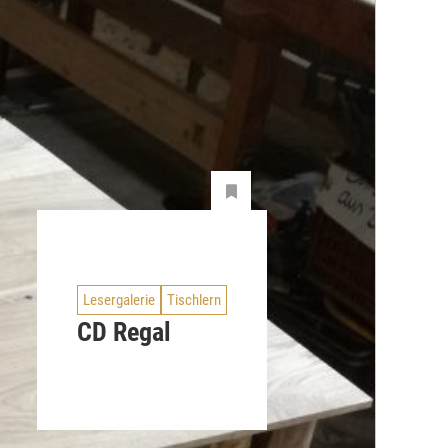
Lesergalerie
Tischlern
CD Regal