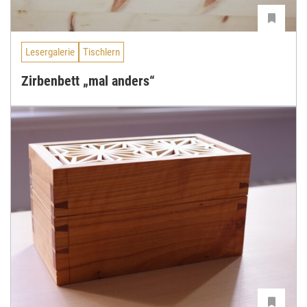
Lesergalerie
Tischlern
Zirbenbett „mal anders“