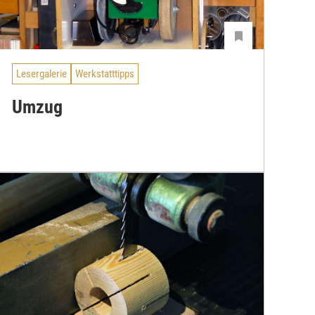
Lesergalerie
Werkstatttipps
Umzug