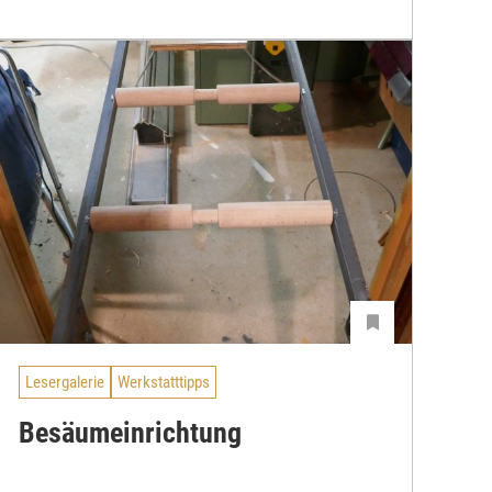
Lesergalerie
Werkstatttipps
Besäumeinrichtung