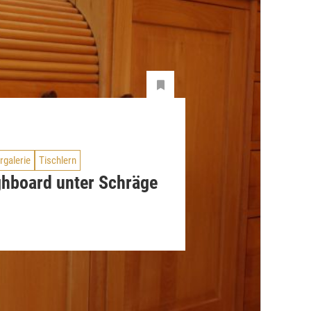
rgalerie
Tischlern
ghboard unter Schräge