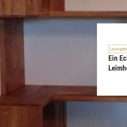
Lesergale
Ein Ec
Leimh