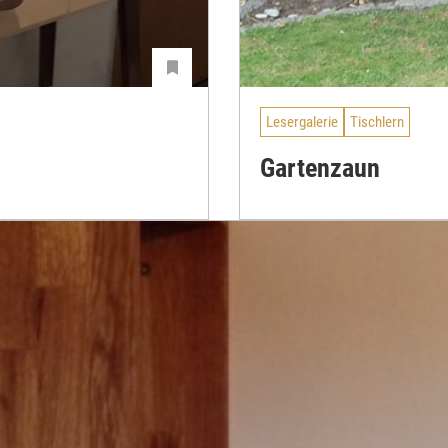
Lesergalerie
Tischlern
Gartenzaun