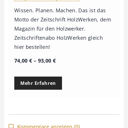
Wissen. Planen. Machen. Das ist das
Motto der Zeitschrift HolzWerken, dem
Magazin für den Holzwerker.
Zeitschriftenabo HolzWerken gleich
hier bestellen!
P
74,00
€
–
93,00
€
r
e
Mehr Erfahren
i
s
s
p
a
Kommentare anzeigen
(0)