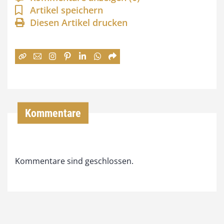
n
Artikel speichern
Diesen Artikel drucken
n
e
:
7
4
,
Kommentare
0
0
Kommentare sind geschlossen.
€
b
i
s