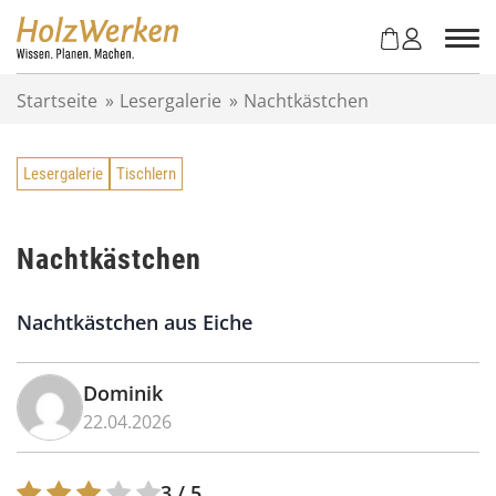
Z
u
m
I
Startseite
»
Lesergalerie
»
Nachtkästchen
n
h
a
Lesergalerie
Tischlern
l
t
s
p
Nachtkästchen
r
i
Nachtkästchen aus Eiche
n
g
e
Dominik
n
22.04.2026
3
/ 5.