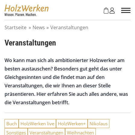
Z
u
m
I
Startseite
»
News
»
Veranstaltungen
n
h
Veranstaltungen
a
l
t
Wo kann man sich als ambitionierter Holzwerker am
s
besten austauschen? Besonders gut geht das unter
p
r
Gleichgesinnten und die findet man auf den
i
Veranstaltungen, die wir Ihnen an dieser Stelle
n
präsentieren. Hier erfahren Sie auch alles andere, was
g
e
die Veranstaltungen betrifft.
n
Buch
HolzWerken live
HolzWerken+
Nikolaus
Sonstiges
Veranstaltungen
Weihnachten