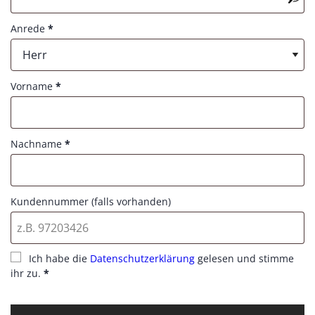
e
u
d
Anrede
*
i
r
Herr
e
d
Vorname
*
Nachname
*
Kundennummer (falls vorhanden)
Ich habe die
Datenschutzerklärung
gelesen und stimme
ihr zu.
*