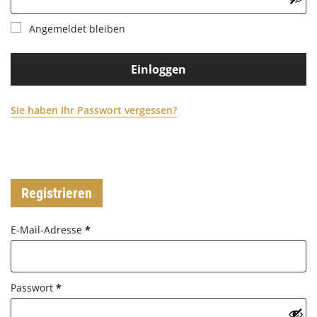
q
e
u
d
Angemeldet bleiben
i
r
e
Einloggen
d
Sie haben Ihr Passwort vergessen?
Registrieren
R
E-Mail-Adresse
*
e
q
u
R
Passwort
*
i
e
r
q