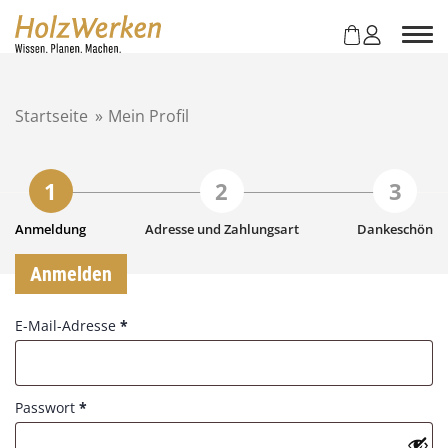
Z
u
m
I
n
Startseite
»
Mein Profil
h
a
l
t
s
p
Anmeldung
Adresse und Zahlungsart
Dankeschön
r
Anmelden
i
n
g
R
E-Mail-Adresse
*
e
e
n
q
u
R
Passwort
*
i
e
r