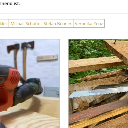
nnend ist.
kler
Michail Schütte
Stefan Benner
Veronika Zenz