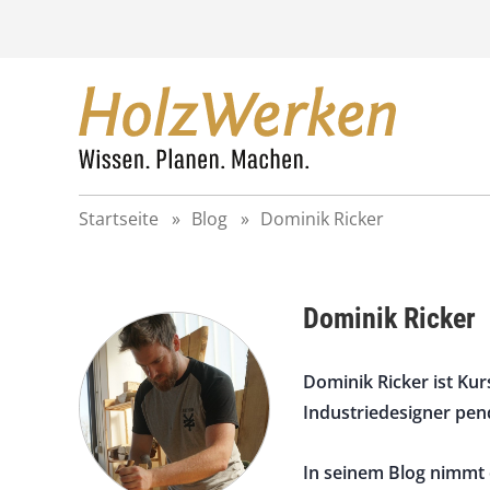
Z
u
m
I
n
h
a
l
t
Startseite
»
Blog
»
Dominik Ricker
s
p
r
i
Dominik Ricker
n
g
e
Dominik Ricker ist Kur
n
Industriedesigner pen
In seinem Blog nimmt 