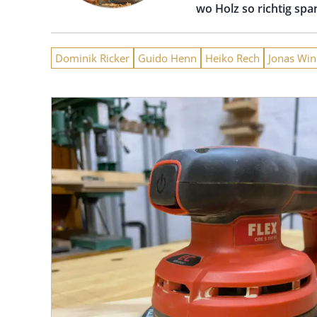
wo Holz so richtig spa
Dominik Ricker
Guido Henn
Heiko Rech
Jonas Win