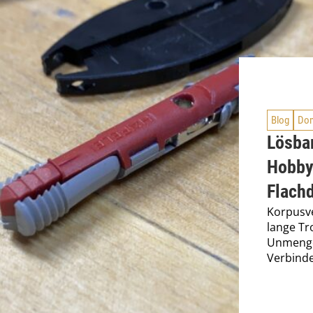
Blog
Dom
Lösbar
Hobby
Flach
Korpusv
lange T
Unmenge
Verbinde