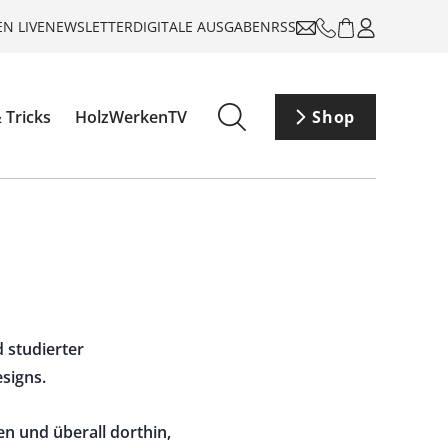
N LIVE
NEWSLETTER
DIGITALE AUSGABEN
RSS
 Tricks
HolzWerkenTV
Shop
d studierter
signs.
n und überall dorthin,