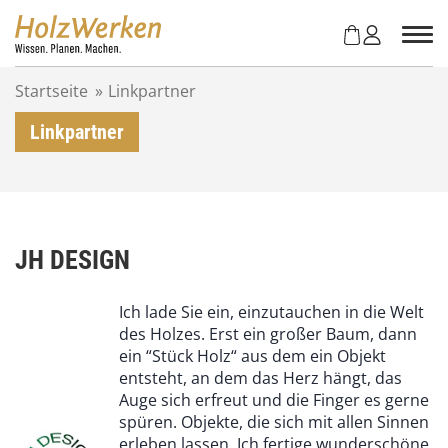
Z
u
m
I
Startseite
»
Linkpartner
n
h
Linkpartner
a
l
t
s
p
r
JH DESIGN
i
n
Ich lade Sie ein, einzutauchen in die Welt
g
des Holzes. Erst ein großer Baum, dann
e
ein “Stück Holz“ aus dem ein Objekt
n
entsteht, an dem das Herz hängt, das
Auge sich erfreut und die Finger es gerne
spüren. Objekte, die sich mit allen Sinnen
erleben lassen. Ich fertige wunderschöne,