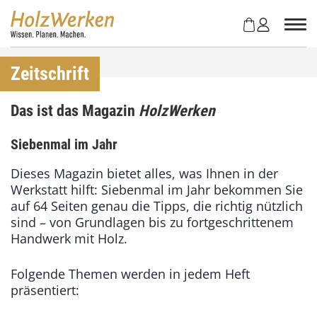
Z
u
m
I
n
Zeitschrift
h
a
Das ist das Magazin
HolzWerken
l
t
Siebenmal im Jahr
s
p
Dieses Magazin bietet alles, was Ihnen in der
r
Werkstatt hilft: Siebenmal im Jahr bekommen Sie
i
auf 64 Seiten genau die Tipps, die richtig nützlich
n
sind – von Grundlagen bis zu fortgeschrittenem
g
Handwerk mit Holz.
e
n
Folgende Themen werden in jedem Heft
präsentiert: