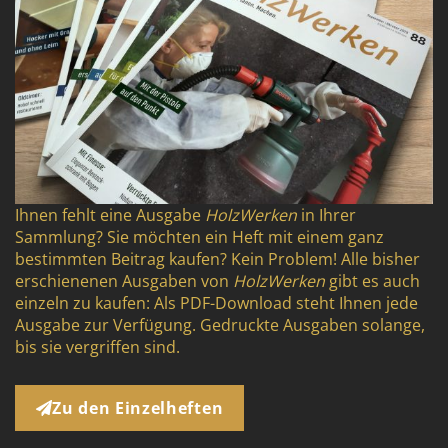
Ihnen fehlt eine Ausgabe
HolzWerken
in Ihrer
Sammlung? Sie möchten ein Heft mit einem ganz
bestimmten Beitrag kaufen? Kein Problem! Alle bisher
erschienenen Ausgaben von
HolzWerken
gibt es auch
einzeln zu kaufen: Als PDF-Download steht Ihnen jede
Ausgabe zur Verfügung. Gedruckte Ausgaben solange,
bis sie vergriffen sind.
Zu den Einzelheften