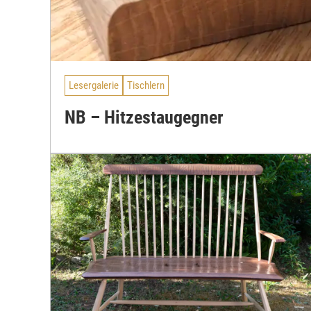
Lesergalerie
Tischlern
NB – Hitzestaugegner