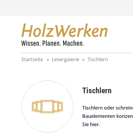
Z
u
m
I
n
h
a
l
t
Startseite
»
Lesergalerie
»
Tischlern
s
p
r
i
n
Tischlern
g
e
n
Tischlern oder schrein
Bauelementen konzentr
Sie hier.