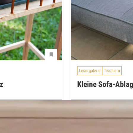
Lesergalerie
Tischlern
z
Kleine Sofa-Abla