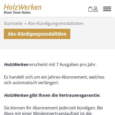
Z
u
m
I
Startseite
»
Abo-Kündigungsmodalitäten
n
h
Abo-Kündigungsmodalitäten
a
l
t
s
p
HolzWerken
erscheint mit 7 Ausgaben pro Jahr.
r
i
n
Es handelt sich um ein Jahres-Abonnement, welches
g
sich automatisch verlängert.
e
n
HolzWerken
gibt Ihnen die Vertrauensgarantie:
Sie können Ihr Abonnement jederzeit kündigen. Bei
Abos mit einer Mindestvertragslaufzeit ist die