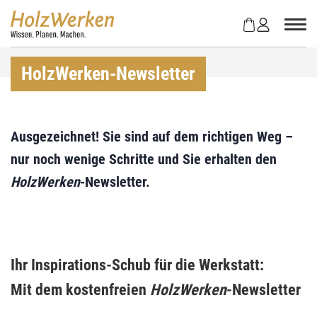
Z
u
m
I
n
HolzWerken-Newsletter
h
a
l
t
Ausgezeichnet! Sie sind auf dem richtigen Weg –
s
nur noch wenige Schritte und Sie erhalten den
p
r
HolzWerken
-Newsletter.
i
n
g
e
n
Ihr Inspirations-Schub für die Werkstatt:
Mit dem kostenfreien
HolzWerken
-Newsletter