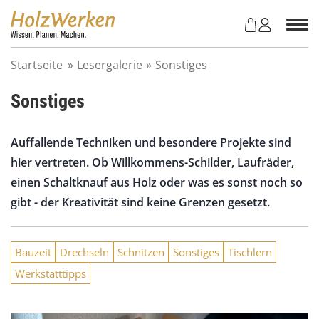
Z
u
m
I
Startseite
»
Lesergalerie
»
Sonstiges
n
h
Sonstiges
a
l
t
Auffallende Techniken und besondere Projekte sind
s
hier vertreten. Ob Willkommens-Schilder, Laufräder,
p
r
einen Schaltknauf aus Holz oder was es sonst noch so
i
gibt - der Kreativität sind keine Grenzen gesetzt.
n
g
e
Bauzeit
Drechseln
Schnitzen
Sonstiges
Tischlern
n
Werkstatttipps