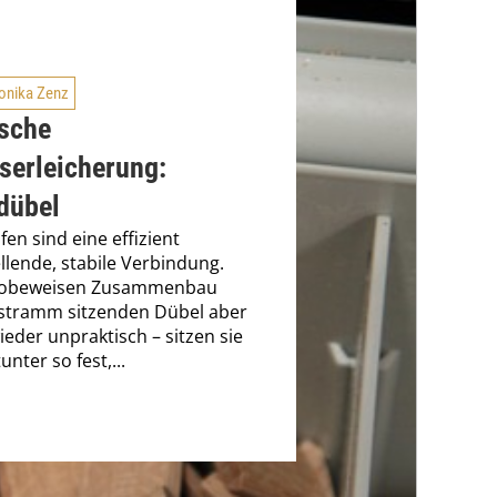
onika Zenz
ische
serleicherung:
dübel
fen sind eine effizient
llende, stabile Verbindung.
obeweisen Zusammenbau
 stramm sitzenden Dübel aber
eder unpraktisch – sitzen sie
nter so fest,...