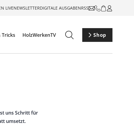
N LIVE
NEWSLETTER
DIGITALE AUSGABEN
RSS
 Tricks
HolzWerkenTV
Shop
t uns Schritt für
att umsetzt.