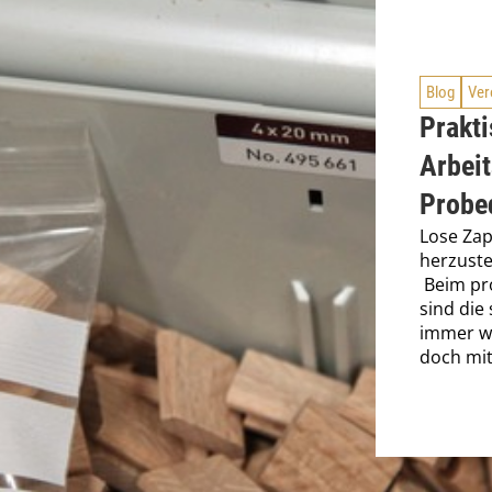
Blog
Ver
Prakt
Arbeit
Probe
Lose Zap
herzuste
Beim pr
sind die
immer wi
doch mitu