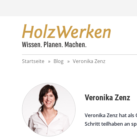
Z
u
m
I
n
h
a
l
t
Startseite
»
Blog
»
Veronika Zenz
s
p
r
i
n
Veronika Zenz
g
e
n
Veronika Zenz hat als 
Schritt teilhaben an s