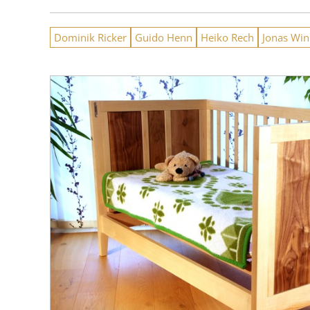
Dominik Ricker
Guido Henn
Heiko Rech
Jonas Win