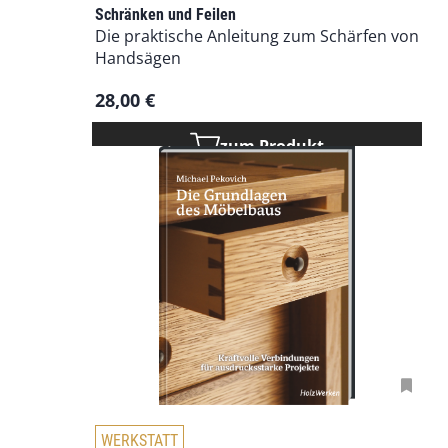
e
Schränken und Feilen
s
Die praktische Anleitung zum Schärfen von
e
Handsägen
s
P
28,00
€
r
o
zum Produkt
d
u
k
t
w
e
i
s
t
m
e
h
r
D
WERKSTATT
e