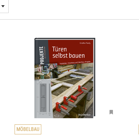
D
MÖBELBAU
i