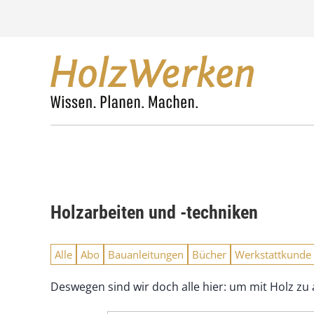
Z
u
m
I
n
h
a
l
t
s
p
r
i
n
Holzarbeiten und -techniken
g
e
n
Alle
Abo
Bauanleitungen
Bücher
Werkstattkunde
Deswegen sind wir doch alle hier: um mit Holz zu