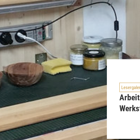
Lesergale
Arbeit
Werks