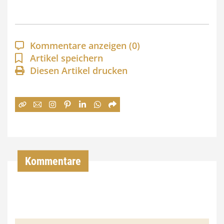
s
p
a
Kommentare anzeigen
(0)
n
Artikel speichern
Diesen Artikel drucken
n
e
:
7
4
,
Kommentare
0
0
€