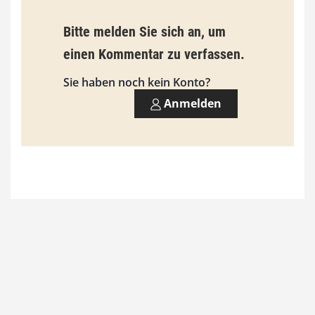
b
Bitte melden Sie sich an, um
i
einen Kommentar zu verfassen.
s
9
Sie haben noch kein Konto?
3
Anmelden
,
0
0
€