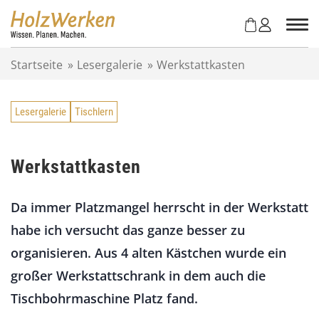
Z
u
m
I
Startseite
»
Lesergalerie
»
Werkstattkasten
n
h
a
Lesergalerie
Tischlern
l
t
s
p
Werkstattkasten
r
i
Da immer Platzmangel herrscht in der Werkstatt
n
g
habe ich versucht das ganze besser zu
e
organisieren. Aus 4 alten Kästchen wurde ein
n
großer Werkstattschrank in dem auch die
Tischbohrmaschine Platz fand.