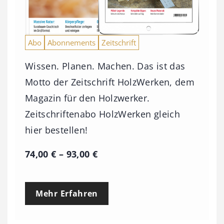
Abo
Abonnements
Zeitschrift
Wissen. Planen. Machen. Das ist das
Motto der Zeitschrift HolzWerken, dem
Magazin für den Holzwerker.
Zeitschriftenabo HolzWerken gleich
hier bestellen!
P
74,00
€
–
93,00
€
r
e
Mehr Erfahren
i
s