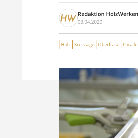
Redaktion HolzWerke
03.04.2020
Holz
Kreissäge
Oberfräse
Paralle