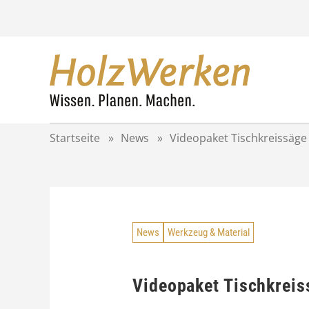
Z
u
m
I
n
h
a
l
t
Startseite
»
News
»
Videopaket Tischkreissäge
s
p
r
i
n
g
News
Werkzeug & Material
e
n
Videopaket Tischkreis