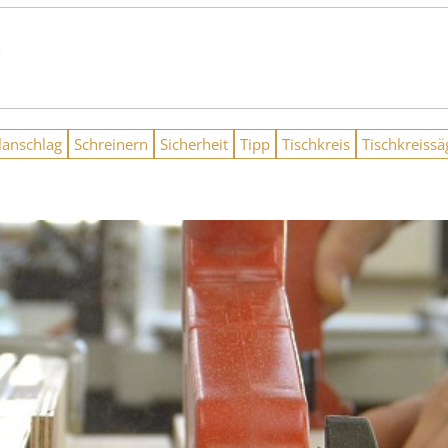
n
lanschlag
Schreinern
Sicherheit
Tipp
Tischkreis
Tischkreissä