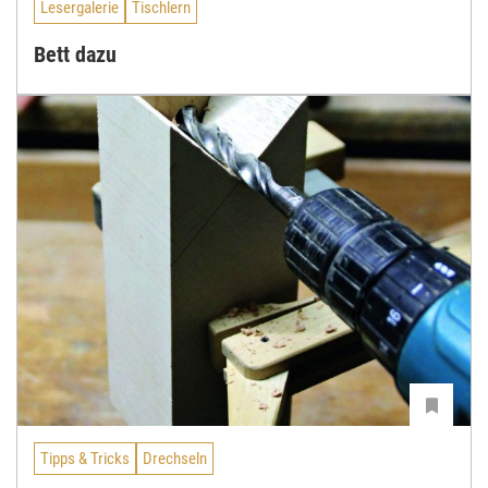
Lesergalerie
Tischlern
Bett dazu
Tipps & Tricks
Drechseln