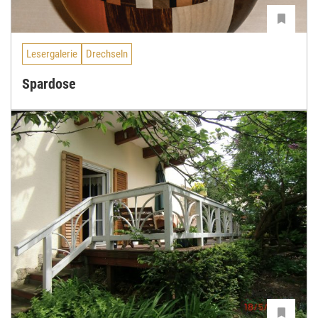
Lesergalerie
Drechseln
Spardose