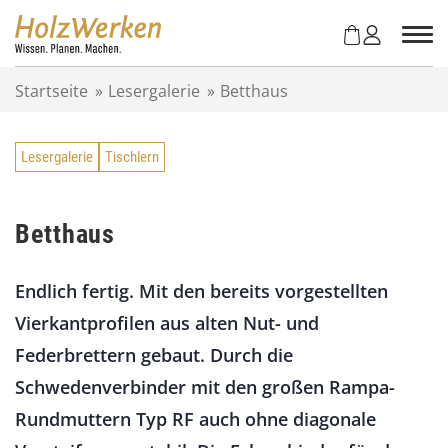
Z
u
m
I
Startseite
»
Lesergalerie
»
Betthaus
n
h
a
Lesergalerie
Tischlern
l
t
s
p
Betthaus
r
i
Endlich fertig. Mit den bereits vorgestellten
n
g
Vierkantprofilen aus alten Nut- und
e
Federbrettern gebaut. Durch die
n
Schwedenverbinder mit den großen Rampa-
Rundmuttern Typ RF auch ohne diagonale