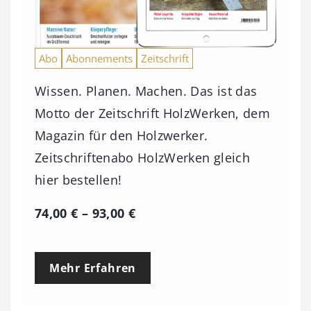
Abo
Abonnements
Zeitschrift
Wissen. Planen. Machen. Das ist das
Motto der Zeitschrift HolzWerken, dem
Magazin für den Holzwerker.
Zeitschriftenabo HolzWerken gleich
hier bestellen!
P
74,00
€
–
93,00
€
r
e
Mehr Erfahren
i
s