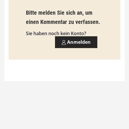
b
Bitte melden Sie sich an, um
i
einen Kommentar zu verfassen.
s
9
Sie haben noch kein Konto?
3
Anmelden
,
0
0
€