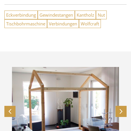
Eckverbindung
Gewindestangen
Kantholz
Nut
Tischbohrmaschine
Verbindungen
Wolfcraft