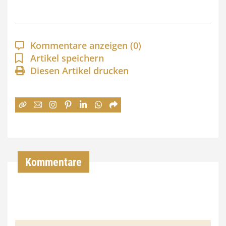
s
p
a
Kommentare anzeigen
(0)
n
Artikel speichern
Diesen Artikel drucken
n
e
:
7
4
,
Kommentare
0
0
€