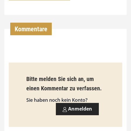
7
4
,
Kommentare
0
0
€
b
Bitte melden Sie sich an, um
i
einen Kommentar zu verfassen.
s
9
Sie haben noch kein Konto?
3
Anmelden
,
0