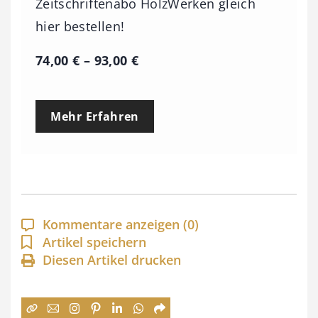
Zeitschriftenabo HolzWerken gleich
hier bestellen!
P
74,00
€
–
93,00
€
r
e
Mehr Erfahren
i
s
s
p
a
Kommentare anzeigen
(0)
n
Artikel speichern
Diesen Artikel drucken
n
e
: