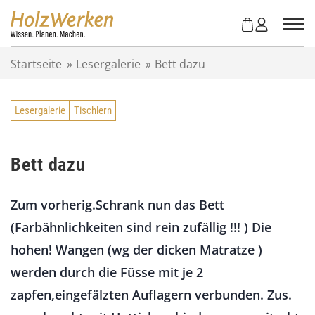
Z
u
m
I
Startseite
»
Lesergalerie
»
Bett dazu
n
h
a
Lesergalerie
Tischlern
l
t
s
p
Bett dazu
r
i
Zum vorherig.Schrank nun das Bett
n
g
(Farbähnlichkeiten sind rein zufällig !!! ) Die
e
hohen! Wangen (wg der dicken Matratze )
n
werden durch die Füsse mit je 2
zapfen,eingefälzten Auflagern verbunden. Zus.