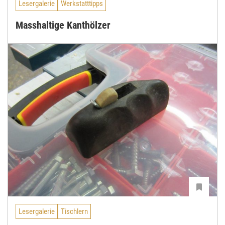
Lesergalerie
Werkstatttipps
Masshaltige Kanthölzer
Lesergalerie
Tischlern