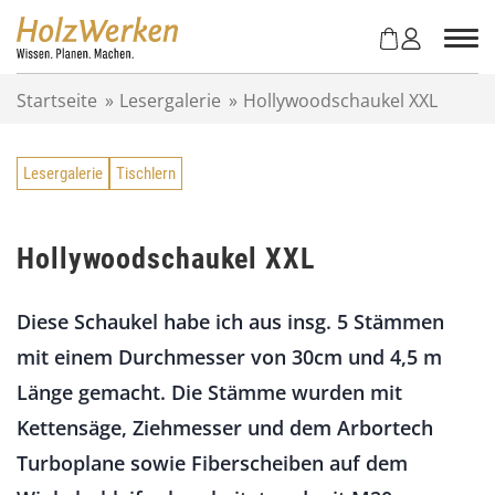
Z
u
m
I
Startseite
»
Lesergalerie
»
Hollywoodschaukel XXL
n
h
a
Lesergalerie
Tischlern
l
t
s
p
Hollywoodschaukel XXL
r
i
Diese Schaukel habe ich aus insg. 5 Stämmen
n
g
mit einem Durchmesser von 30cm und 4,5 m
e
Länge gemacht. Die Stämme wurden mit
n
Kettensäge, Ziehmesser und dem Arbortech
Turboplane sowie Fiberscheiben auf dem