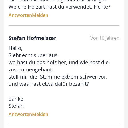
Welche Holzart hast du verwendet, Fichte?
s
Antworten
Melden
9
3
,
Stefan Hofmeister
Vor 10 Jahren
0
Hallo,
0
Sieht echt super aus.
wo hast du das holz her, und wie hast die
zusammengebaut.
€
stell mir die ´Stämme extrem schwer vor.
und was hast etwa dafür bezahlt?
danke
Stefan
Antworten
Melden