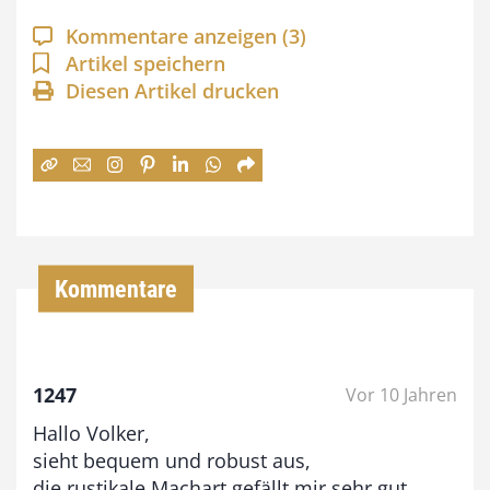
a
Kommentare anzeigen
(3)
n
Artikel speichern
Diesen Artikel drucken
n
e
:
7
4
,
Kommentare
0
0
1247
Vor 10 Jahren
€
Hallo Volker,
b
sieht bequem und robust aus,
i
die rustikale Machart gefällt mir sehr gut.