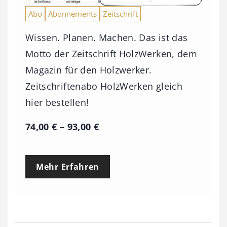
Abo
Abonnements
Zeitschrift
Wissen. Planen. Machen. Das ist das
Motto der Zeitschrift HolzWerken, dem
Magazin für den Holzwerker.
Zeitschriftenabo HolzWerken gleich
hier bestellen!
P
74,00
€
–
93,00
€
r
e
Mehr Erfahren
i
s
s
p