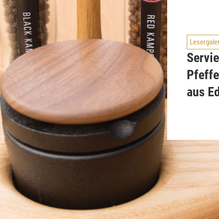
Lesergale
Servie
Pfeff
aus E