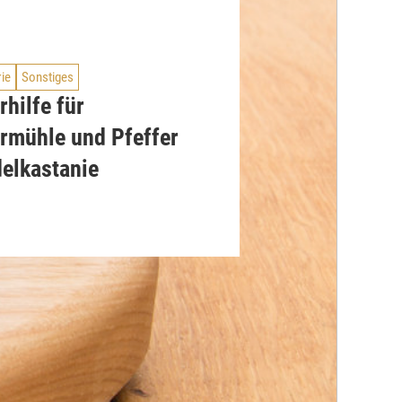
rie
Sonstiges
rhilfe für
ermühle und Pfeffer
delkastanie