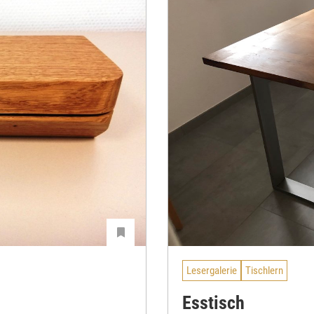
Lesergalerie
Tischlern
Esstisch