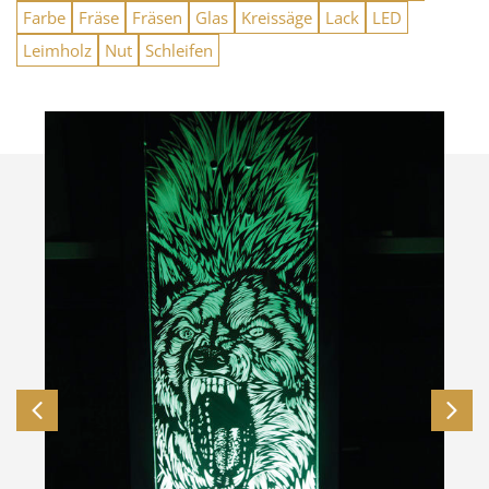
Farbe
Fräse
Fräsen
Glas
Kreissäge
Lack
LED
Leimholz
Nut
Schleifen