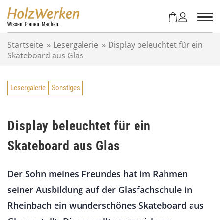
Z
u
m
I
Startseite
»
Lesergalerie
»
Display beleuchtet für ein
n
Skateboard aus Glas
h
a
l
Lesergalerie
Sonstiges
t
s
p
r
Display beleuchtet für ein
i
Skateboard aus Glas
n
g
e
Der Sohn meines Freundes hat im Rahmen
n
seiner Ausbildung auf der Glasfachschule in
Rheinbach ein wunderschönes Skateboard aus