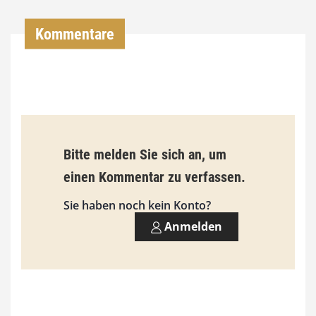
4
,
Kommentare
0
0
€
b
Bitte melden Sie sich an, um
i
einen Kommentar zu verfassen.
s
9
Sie haben noch kein Konto?
3
Anmelden
,
0
0