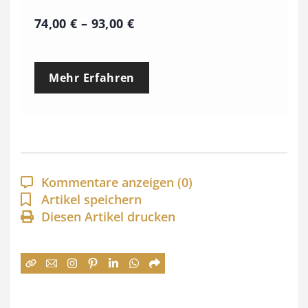
P
74,00
€
–
93,00
€
r
e
Mehr Erfahren
i
s
s
p
a
Kommentare anzeigen
(0)
n
Artikel speichern
Diesen Artikel drucken
n
e
:
7