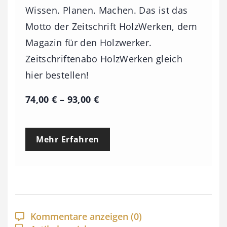
Wissen. Planen. Machen. Das ist das
Motto der Zeitschrift HolzWerken, dem
Magazin für den Holzwerker.
Zeitschriftenabo HolzWerken gleich
hier bestellen!
P
74,00
€
–
93,00
€
r
e
Mehr Erfahren
i
s
s
p
a
Kommentare anzeigen
(0)