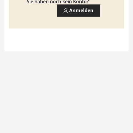
9
Sie haben noch kein Konto?
3
Anmelden
,
0
0
€