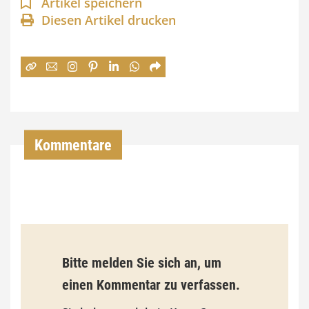
n
Artikel speichern
Diesen Artikel drucken
n
e
:
7
4
,
Kommentare
0
0
€
b
Bitte melden Sie sich an, um
i
einen Kommentar zu verfassen.
s