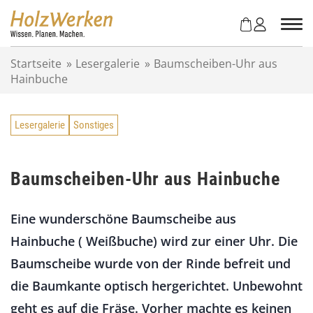
Z
u
m
I
Startseite
»
Lesergalerie
»
Baumscheiben-Uhr aus
n
Hainbuche
h
a
l
Lesergalerie
Sonstiges
t
s
p
r
Baumscheiben-Uhr aus Hainbuche
i
n
Eine wunderschöne Baumscheibe aus
g
e
Hainbuche ( Weißbuche) wird zur einer Uhr. Die
n
Baumscheibe wurde von der Rinde befreit und
die Baumkante optisch hergerichtet. Unbewohnt
geht es auf die Fräse. Vorher machte es keinen