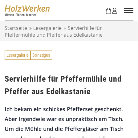
Z
u
m
I
Startseite
»
Lesergalerie
»
Servierhilfe für
n
Pfeffermühle und Pfeffer aus Edelkastanie
h
a
l
Lesergalerie
Sonstiges
t
s
p
r
Servierhilfe für Pfeffermühle und
i
Pfeffer aus Edelkastanie
n
g
e
Ich bekam ein schickes Pfefferset geschenkt.
n
Aber irgendwie war es unpraktisch am Tisch.
Um die Mühle und die Pfeffergläser am Tisch