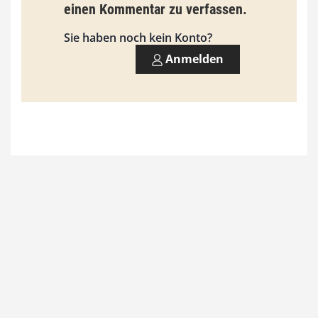
einen Kommentar zu verfassen.
s
9
Sie haben noch kein Konto?
3
Anmelden
,
0
0
€