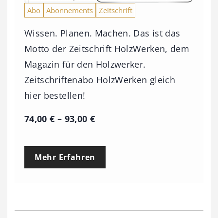
Abo
Abonnements
Zeitschrift
Wissen. Planen. Machen. Das ist das
Motto der Zeitschrift HolzWerken, dem
Magazin für den Holzwerker.
Zeitschriftenabo HolzWerken gleich
hier bestellen!
P
74,00
€
–
93,00
€
r
e
Mehr Erfahren
i
s
s
p