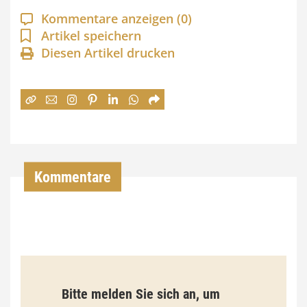
a
Kommentare anzeigen
(0)
n
Artikel speichern
Diesen Artikel drucken
n
e
:
7
4
,
Kommentare
0
0
€
b
Bitte melden Sie sich an, um
i