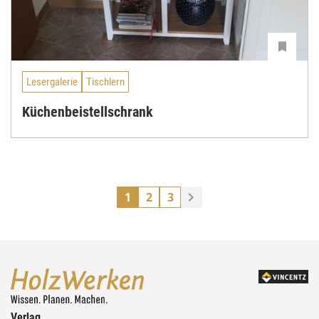
Lesergalerie
Tischlern
Küchenbeistellschrank
1
2
3
Verlag