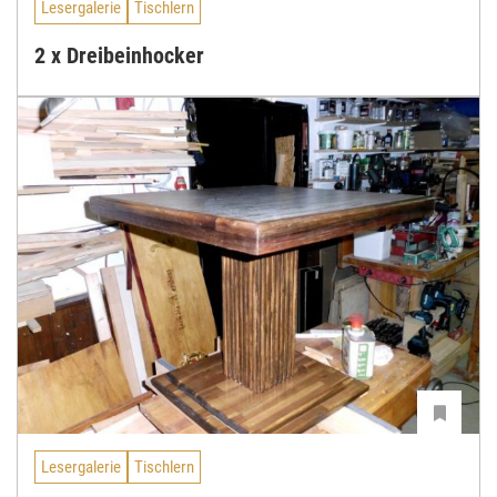
Lesergalerie
Tischlern
2 x Dreibeinhocker
Lesergalerie
Tischlern