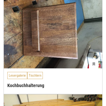
Lesergalerie
Tischlern
Kochbuchhalterung