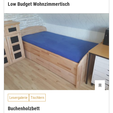
Low Budget Wohnzimmertisch
Lesergalerie
Tischlern
Buchenholzbett