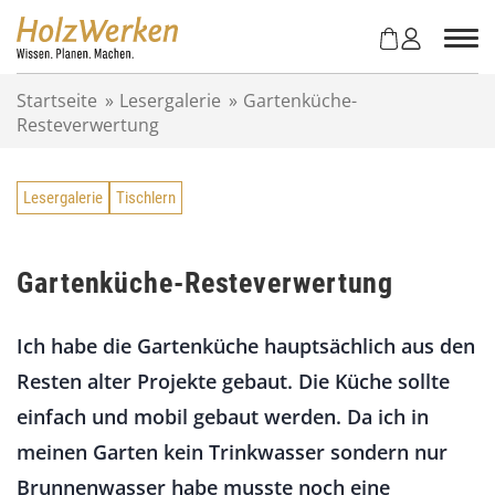
Z
u
m
I
Startseite
»
Lesergalerie
»
Gartenküche-
n
Resteverwertung
h
a
l
Lesergalerie
Tischlern
t
s
p
r
Gartenküche-Resteverwertung
i
n
Ich habe die Gartenküche hauptsächlich aus den
g
e
Resten alter Projekte gebaut. Die Küche sollte
n
einfach und mobil gebaut werden. Da ich in
meinen Garten kein Trinkwasser sondern nur
Brunnenwasser habe musste noch eine