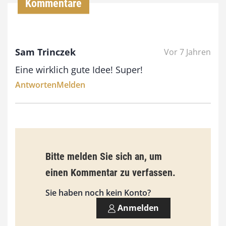
Kommentare
0
0
Sam Trinczek
Vor 7 Jahren
€
Eine wirklich gute Idee! Super!
b
Antworten
Melden
i
s
9
3
Bitte melden Sie sich an, um
,
einen Kommentar zu verfassen.
0
0
Sie haben noch kein Konto?
Anmelden
€