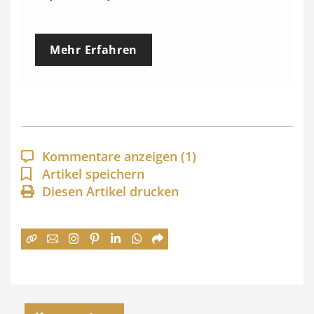
r
e
Mehr Erfahren
i
s
s
p
a
Kommentare anzeigen
(1)
n
Artikel speichern
Diesen Artikel drucken
n
e
:
7
4
,