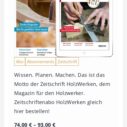
Abo
Abonnements
Zeitschrift
Wissen. Planen. Machen. Das ist das
Motto der Zeitschrift HolzWerken, dem
Magazin für den Holzwerker.
Zeitschriftenabo HolzWerken gleich
hier bestellen!
P
74,00
€
–
93,00
€