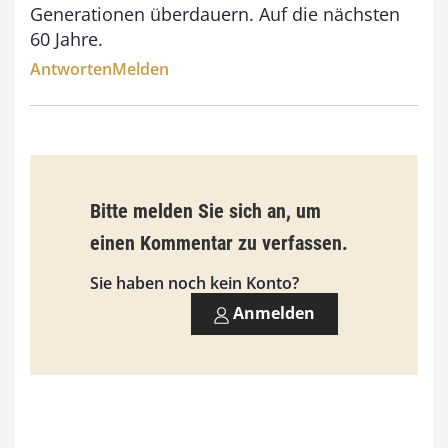
Generationen überdauern. Auf die nächsten
s
60 Jahre.
9
Antworten
Melden
3
,
0
0
Bitte melden Sie sich an, um
€
einen Kommentar zu verfassen.
Sie haben noch kein Konto?
Anmelden