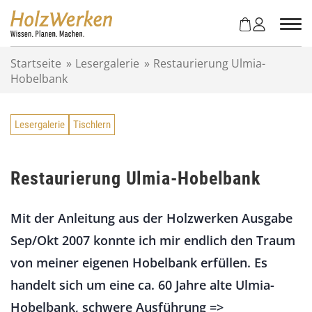
Z
u
m
I
Startseite
»
Lesergalerie
»
Restaurierung Ulmia-
n
Hobelbank
h
a
l
Lesergalerie
Tischlern
t
s
p
r
Restaurierung Ulmia-Hobelbank
i
n
Mit der Anleitung aus der Holzwerken Ausgabe
g
e
Sep/Okt 2007 konnte ich mir endlich den Traum
n
von meiner eigenen Hobelbank erfüllen. Es
handelt sich um eine ca. 60 Jahre alte Ulmia-
Hobelbank, schwere Ausführung =>