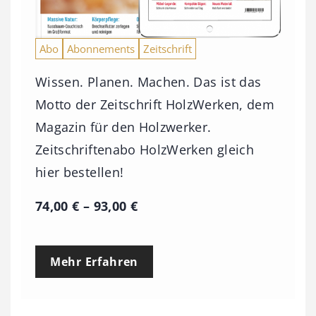
Abo
Abonnements
Zeitschrift
Wissen. Planen. Machen. Das ist das
Motto der Zeitschrift HolzWerken, dem
Magazin für den Holzwerker.
Zeitschriftenabo HolzWerken gleich
hier bestellen!
P
74,00
€
–
93,00
€
r
e
Mehr Erfahren
i
s