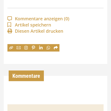
s
p
a
Kommentare anzeigen
(0)
n
Artikel speichern
Diesen Artikel drucken
n
e
:
7
4
,
Kommentare
0
0
€