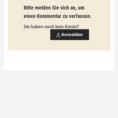
b
Bitte melden Sie sich an, um
i
einen Kommentar zu verfassen.
s
9
Sie haben noch kein Konto?
3
Anmelden
,
0
0
€