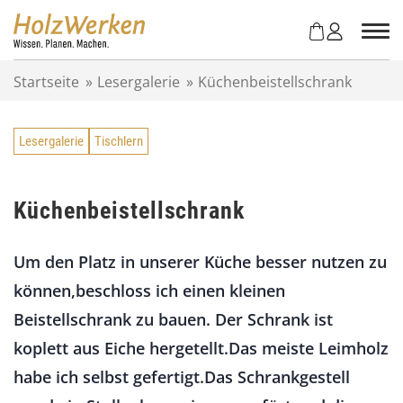
Z
u
m
I
Startseite
»
Lesergalerie
»
Küchenbeistellschrank
n
h
a
Lesergalerie
Tischlern
l
t
s
p
Küchenbeistellschrank
r
i
Um den Platz in unserer Küche besser nutzen zu
n
g
können,beschloss ich einen kleinen
e
Beistellschrank zu bauen. Der Schrank ist
n
koplett aus Eiche hergetellt.Das meiste Leimholz
habe ich selbst gefertigt.Das Schrankgestell