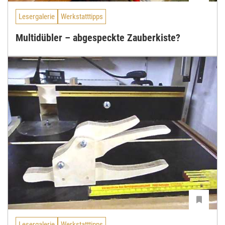
Lesergalerie
Werkstatttipps
Multidübler – abgespeckte Zauberkiste?
Lesergalerie
Werkstatttipps