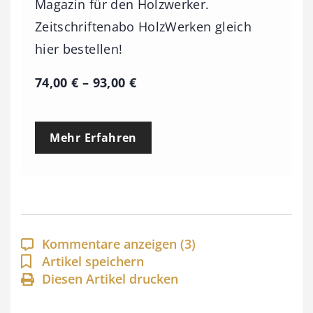
Magazin für den Holzwerker.
Zeitschriftenabo HolzWerken gleich
hier bestellen!
P
74,00
€
–
93,00
€
r
e
Mehr Erfahren
i
s
s
p
a
Kommentare anzeigen
(3)
n
Artikel speichern
Diesen Artikel drucken
n
e