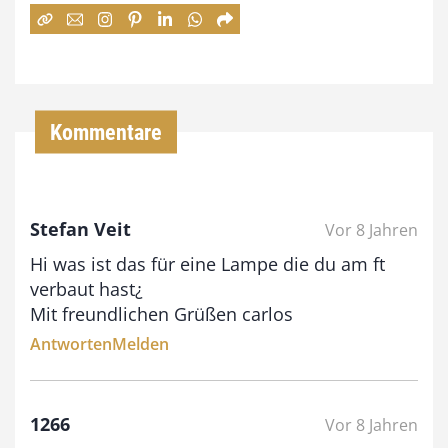
:
7
4
,
Kommentare
0
0
Stefan Veit
Vor 8 Jahren
€
Hi was ist das für eine Lampe die du am ft
b
verbaut hast¿
i
Mit freundlichen Grüßen carlos
s
Antworten
Melden
9
3
1266
Vor 8 Jahren
,