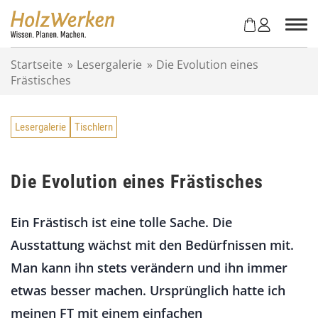
Z
u
m
I
Startseite
»
Lesergalerie
»
Die Evolution eines
n
Frästisches
h
a
l
Lesergalerie
Tischlern
t
s
p
r
Die Evolution eines Frästisches
i
n
Ein Frästisch ist eine tolle Sache. Die
g
e
Ausstattung wächst mit den Bedürfnissen mit.
n
Man kann ihn stets verändern und ihn immer
etwas besser machen. Ursprünglich hatte ich
meinen FT mit einem einfachen