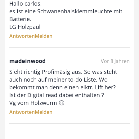
Hallo carlos,
0
es ist eine Schwanenhalsklemmleuchte mit
0
Batterie.
LG Holzpaul
Antworten
Melden
€
madeinwood
Vor 8 Jahren
Sieht richtig Profimäsig aus. So was steht
auch noch auf meiner to-do Liste. Wo
bekommt man denn einen elktr. Lift her?
Ist der Digital read dabei enthalten ?
Vg vom Holzwurm 🙂
Antworten
Melden