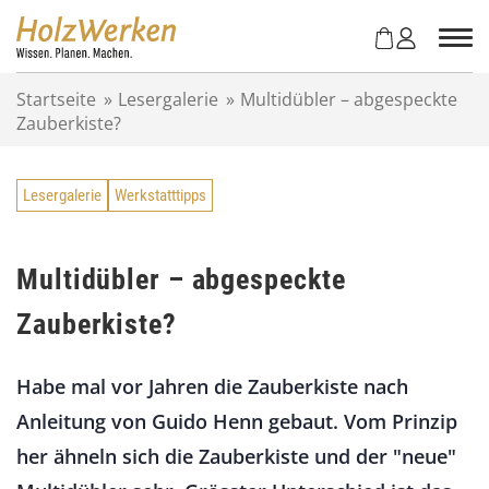
Z
u
m
I
Startseite
»
Lesergalerie
»
Multidübler – abgespeckte
n
Zauberkiste?
h
a
l
Lesergalerie
Werkstatttipps
t
s
p
r
Multidübler – abgespeckte
i
Zauberkiste?
n
g
e
Habe mal vor Jahren die Zauberkiste nach
n
Anleitung von Guido Henn gebaut. Vom Prinzip
her ähneln sich die Zauberkiste und der "neue"