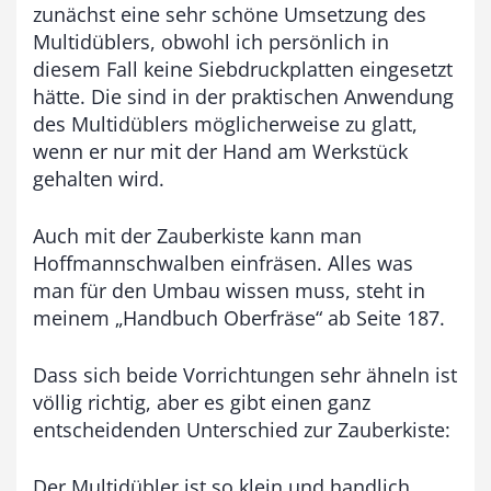
i
zunächst eine sehr schöne Umsetzung des
Multidüblers, obwohl ich persönlich in
s
diesem Fall keine Siebdruckplatten eingesetzt
9
hätte. Die sind in der praktischen Anwendung
3
des Multidüblers möglicherweise zu glatt,
,
wenn er nur mit der Hand am Werkstück
gehalten wird.
0
0
Auch mit der Zauberkiste kann man
Hoffmannschwalben einfräsen. Alles was
€
man für den Umbau wissen muss, steht in
meinem „Handbuch Oberfräse“ ab Seite 187.
Dass sich beide Vorrichtungen sehr ähneln ist
völlig richtig, aber es gibt einen ganz
entscheidenden Unterschied zur Zauberkiste:
Der Multidübler ist so klein und handlich,