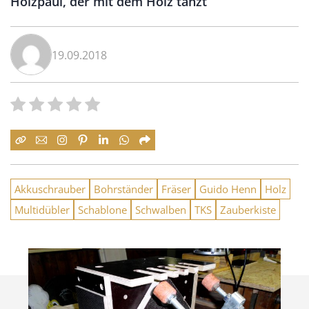
Holzpaul, der mit dem Holz tanzt
19.09.2018
Akkuschrauber
Bohrständer
Fräser
Guido Henn
Holz
Multidübler
Schablone
Schwalben
TKS
Zauberkiste