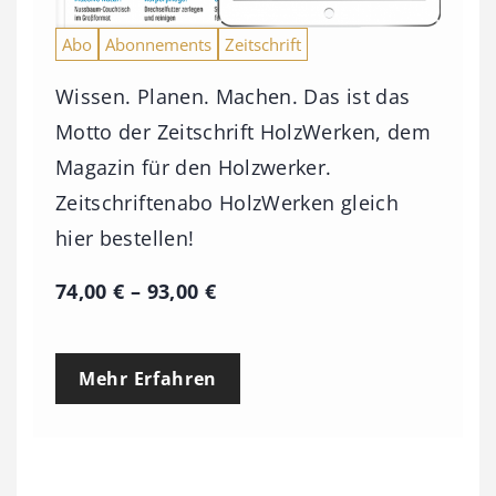
Abo
Abonnements
Zeitschrift
Wissen. Planen. Machen. Das ist das
Motto der Zeitschrift HolzWerken, dem
Magazin für den Holzwerker.
Zeitschriftenabo HolzWerken gleich
hier bestellen!
P
74,00
€
–
93,00
€
r
e
Mehr Erfahren
i
s
s