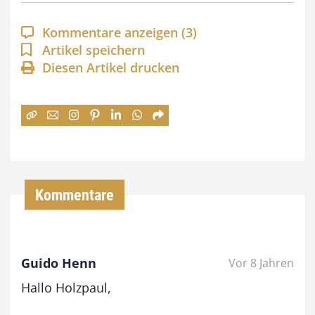
p
a
Kommentare anzeigen
(3)
n
Artikel speichern
Diesen Artikel drucken
n
e
:
7
4
,
Kommentare
0
0
Guido Henn
Vor 8 Jahren
€
Hallo Holzpaul,
b