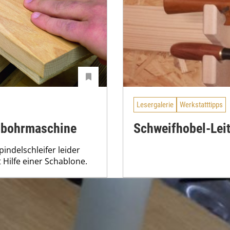
Lesergalerie
Werkstatttipps
ndbohrmaschine
Schweifhobel-Leit
indelschleifer leider
t Hilfe einer Schablone.