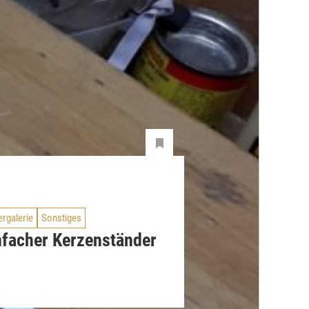
ergalerie
Sonstiges
nfacher Kerzenständer