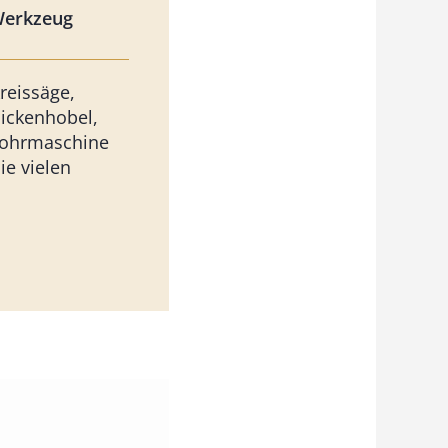
Werkzeug
reissäge,
Dickenhobel,
bohrmaschine
ie vielen