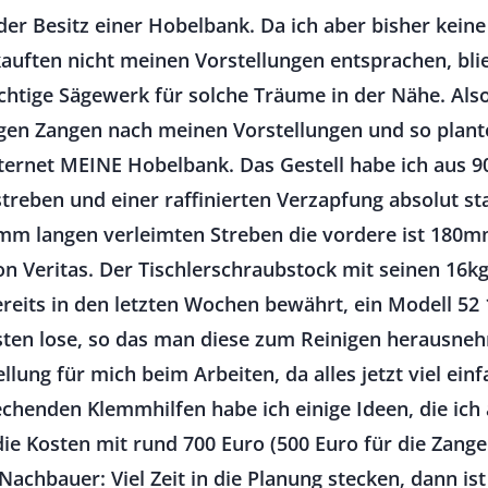
der Besitz einer Hobelbank. Da ich aber bisher kein
auften nicht meinen Vorstellungen entsprachen, bl
 richtige Sägewerk für solche Träume in der Nähe. Als
igen Zangen nach meinen Vorstellungen und so plant
ternet MEINE Hobelbank. Das Gestell habe ich aus 
treben und einer raffinierten Verzapfung absolut stab
0mm langen verleimten Streben die vordere ist 180m
n Veritas. Der Tischlerschraubstock mit seinen 16kg
eits in den letzten Wochen bewährt, ein Modell 52 1
ästen lose, so das man diese zum Reinigen herausn
ung für mich beim Arbeiten, da alles jetzt viel ein
chenden Klemmhilfen habe ich einige Ideen, die ic
ie Kosten mit rund 700 Euro (500 Euro für die Zange
r Nachbauer: Viel Zeit in die Planung stecken, dann is