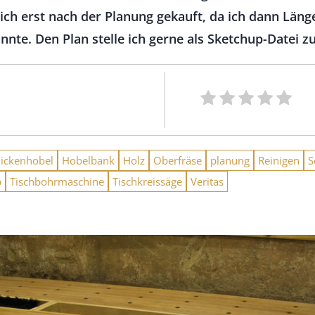
ich erst nach der Planung gekauft, da ich dann Län
te. Den Plan stelle ich gerne als Sketchup-Datei z
ickenhobel
Hobelbank
Holz
Oberfräse
planung
Reinigen
S
p
Tischbohrmaschine
Tischkreissäge
Veritas