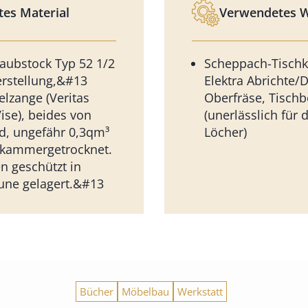
es Material
Verwendetes 
raubstock Typ 52 1/2
Scheppach-Tischk
erstellung,&#13
Elektra Abrichte/
lzange (Veritas
Oberfräse, Tisch
ise), beides von
(unerlässlich für d
d, ungefähr 0,3qm³
Löcher)
 kammergetrocknet.
 geschützt in
une gelagert.&#13
Bücher
Möbelbau
Werkstatt