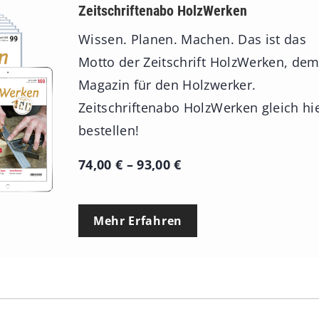
Zeitschriftenabo HolzWerken
Wissen. Planen. Machen. Das ist das
Motto der Zeitschrift HolzWerken, de
Magazin für den Holzwerker.
Zeitschriftenabo HolzWerken gleich hi
bestellen!
P
74,00
€
–
93,00
€
r
e
Mehr Erfahren
i
s
s
p