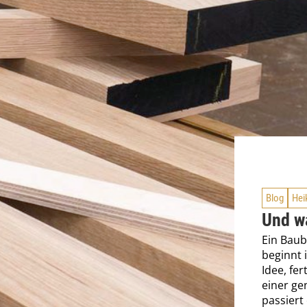
Blog
Hei
Und w
Ein Baub
beginnt 
Idee, fe
einer ge
passiert