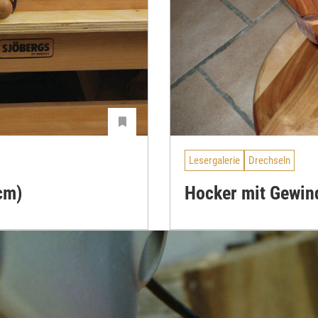
Lesergalerie
Drechseln
cm)
Hocker mit Gewin