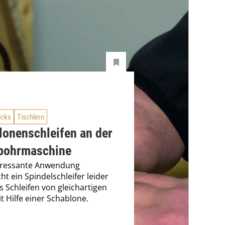
icks
Tischlern
lonenschleifen an der
bohrmaschine
teressante Anwendung
ht ein Spindelschleifer leider
as Schleifen von gleichartigen
it Hilfe einer Schablone.