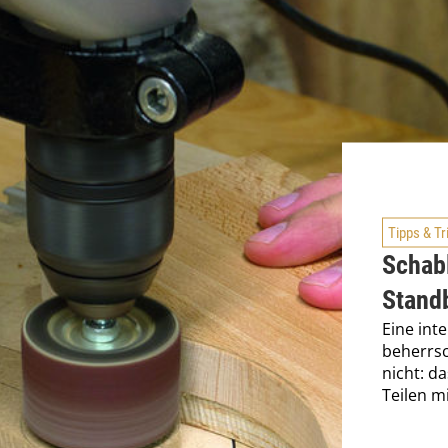
Tipps & Tr
Schab
Stand
Eine in
beherrsc
nicht: d
Teilen m