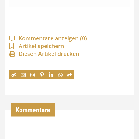
s
s
p
a
Kommentare anzeigen
(0)
n
Artikel speichern
Diesen Artikel drucken
n
e
:
7
4
,
Kommentare
0
0