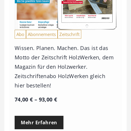
Abo
Abonnements
Zeitschrift
Wissen. Planen. Machen. Das ist das
Motto der Zeitschrift HolzWerken, dem
Magazin für den Holzwerker.
Zeitschriftenabo HolzWerken gleich
hier bestellen!
P
74,00
€
–
93,00
€
r
e
Mehr Erfahren
i