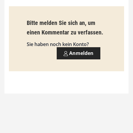
€
b
Bitte melden Sie sich an, um
i
einen Kommentar zu verfassen.
s
9
Sie haben noch kein Konto?
3
Anmelden
,
0
0
€