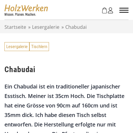
Z
u
m
I
Startseite
»
Lesergalerie
»
Chabudai
n
h
a
Lesergalerie
Tischlern
l
t
s
p
Chabudai
r
i
Ein Chabudai ist ein traditioneller japanischer
n
g
Esstisch. Meiner ist 35cm Hoch. Die Tischplatte
e
hat eine Grösse von 90cm auf 160cm und ist
n
35mm dick. Ich habe diesen Tisch selbst
entworfen. Die Herstellung erfolgte nur mit