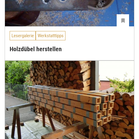
Lesergalerie
Werkstatttipps
Holzdübel herstellen