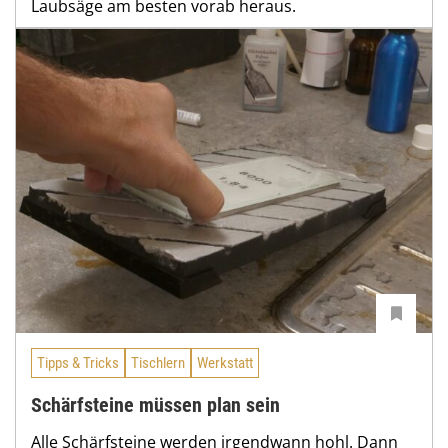
Laubsäge am besten vorab heraus.
Tipps & Tricks
Tischlern
Werkstatt
Schärfsteine müssen plan sein
Alle Schärfsteine werden irgendwann hohl. Dann