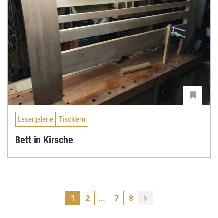
Lesergalerie
Tischlern
Bett in Kirsche
1
2
…
7
8