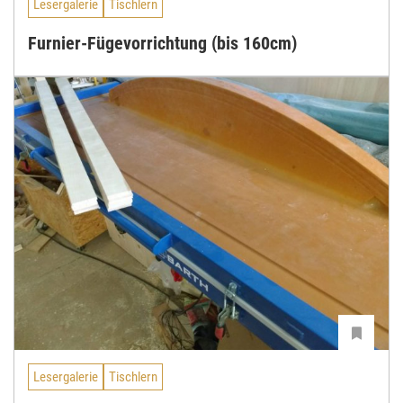
Lesergalerie
Tischlern
Furnier-Fügevorrichtung (bis 160cm)
Lesergalerie
Tischlern