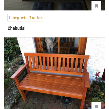
Lesergalerie
Tischlern
Chabudai