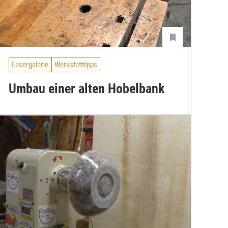
Lesergalerie
Werkstatttipps
Umbau einer alten Hobelbank