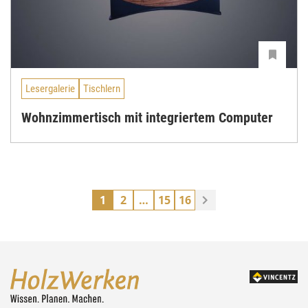
Lesergalerie
Tischlern
Wohnzimmertisch mit integriertem Computer
1
2
…
15
16