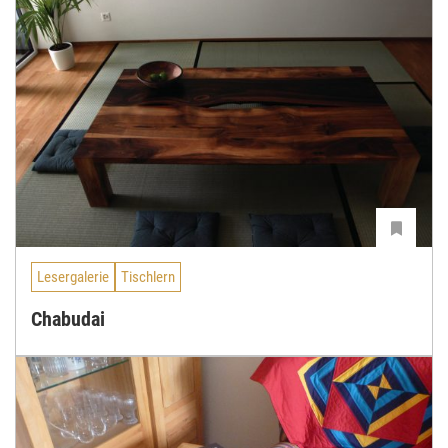
Lesergalerie
Tischlern
Chabudai