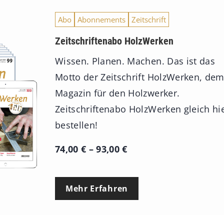
Abo
Abonnements
Zeitschrift
Zeitschriftenabo HolzWerken
Wissen. Planen. Machen. Das ist das
Motto der Zeitschrift HolzWerken, de
Magazin für den Holzwerker.
Zeitschriftenabo HolzWerken gleich hi
bestellen!
P
74,00
€
–
93,00
€
r
e
Mehr Erfahren
i
s