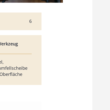
6
Werkzeug
l,
mfellscheibe
 Oberfläche