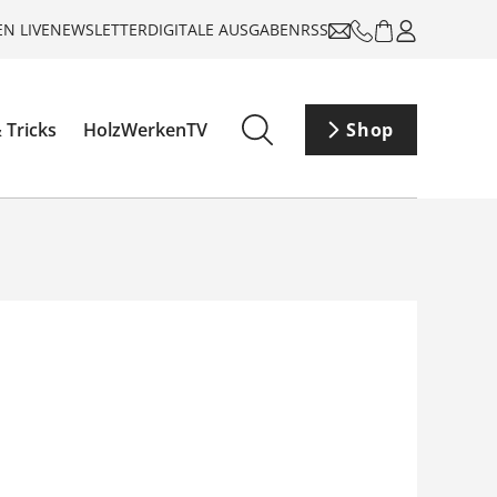
N LIVE
NEWSLETTER
DIGITALE AUSGABEN
RSS
 Tricks
HolzWerkenTV
Shop